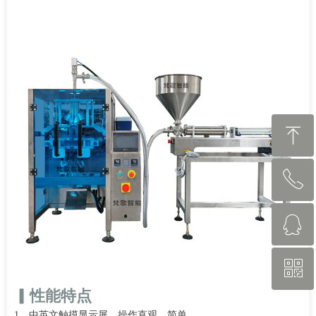
ꁸ
ꂅ
回到顶部
ꁗ
13827758987
ꀥ
262407978
▎性能特点
微信二维码
1、中英文触摸显示屏，操作直观、简单。