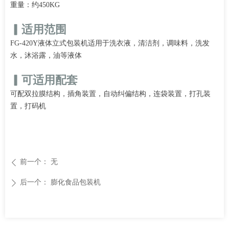
重量：约450KG
▎适用范围
FG-420Y液体立式包装机适用于洗衣液，清洁剂，调味料，洗发
水，沐浴露，油等液体
▎可适用配套
可配双拉膜结构，插角装置，自动纠偏结构，连袋装置，打孔装
置，打码机
前一个：
无
ꄴ
后一个：
膨化食品包装机
ꄲ