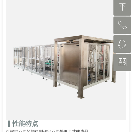
ꁸ
ꂅ
回到顶部
ꁗ
13827758987
ꀥ
262407978
微信二维码
▎性能特点
可根据不同的物料制作出不同外形尺寸的成品。