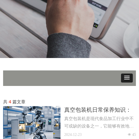
共
4
篇文章
真空包装机日常保养知识：
延长机器寿命的关键
真空包装机是现代食品加工行业中不
可或缺的设备之一，它能够有效地延
长食品的保鲜期，保持食品的新鲜度
2024-12-23
넶
45