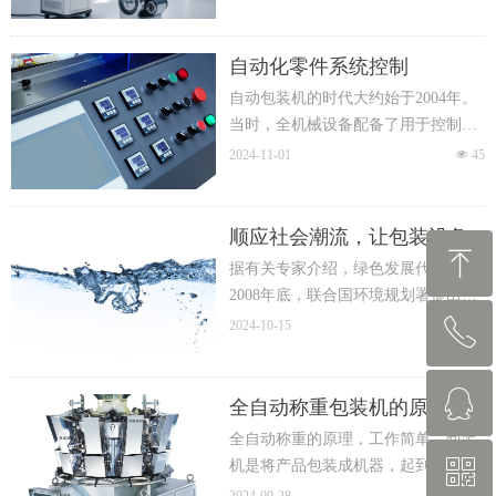
和口感。为了确保真空包装
自动化零件系统控制
自动包装机的时代大约始于2004年。
当时，全机械设备配备了用于控制驱
动的逻辑功能和机械动力轴的 可编程
2024-11-01
넶
45
逻辑控制器PLC。
顺应社会潮流，让包装设备
ꁸ
走高科技、节能环保路线
据有关专家介绍，绿色发展代表着
2008年底，联合国环境规划署提出了
绿色新政倡议，呼吁各国政府重视绿
ꂅ
2024-10-15
넶
45
回到顶部
色投资在经济复苏中的重要作用。
2012年6月在巴西里约热内卢举行的联
ꁗ
13827758987
合国可持续发展大会也将绿色经济列
全自动称重包装机的原理和
为主题之一，重点讨论可持续发展和
工作
全自动称重的原理，工作简单。包装
消除贫困背景下的绿色经济。发达国
ꀥ
机是将产品包装成机器，起到保护和
262407978
家和新兴市场国家都把发展绿色经济
美观的作用。
넶